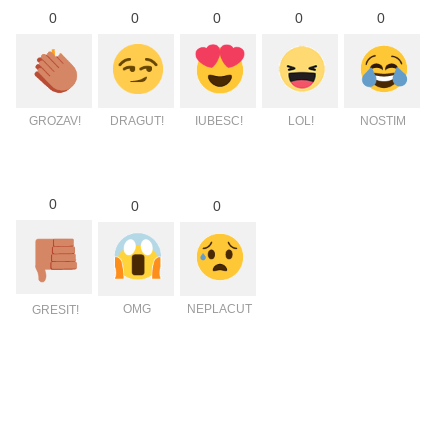
0
0
0
0
0
GROZAV!
DRAGUT!
IUBESC!
LOL!
NOSTIM
0
0
0
OMG
NEPLACUT
GRESIT!