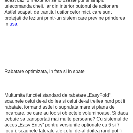
acest caz, din exterior se foloseste pur si simplu
telecomanda cheii, iar din interior butonul de actionare.
Astfel scapati de trantitul usilor celor mici, care sunt
protejati de leziuni printr-un sistem care previne prinderea
in
usa
.
Rabatare optimizata, in fata si in spate
Multumita functiei standard de rabatare „EasyFold“,
scaunele celui de-al doilea si celui de-al treilea rand pot fi
rabatate, formand astfel o suprafata mare si plana de
incarcare, pe care au loc si obiectele voluminoase. Si daca
trebuie sa transportati mai multe persoane? Cu sistemul de
acces „Easy Entry“ pentru versiunile optionale cu 6 si 7
locuri, scaunele laterale ale celui de-al doilea rand pot fi