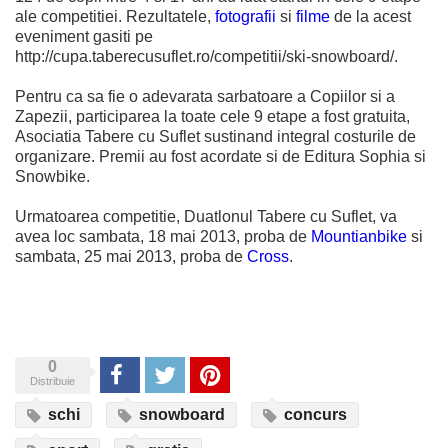
ale competitiei. Rezultatele,
fotografii
si
filme
de la acest
eveniment gasiti pe
http://cupa.taberecusuflet.ro/competitii/ski-snowboard/.
Pentru ca sa fie o adevarata sarbatoare a Copiilor si a
Zapezii, participarea la toate cele 9 etape a fost gratuita,
Asociatia Tabere cu Suflet sustinand integral costurile de
organizare. Premii au fost acordate si de Editura Sophia si
Snowbike.
Urmatoarea competitie, Duatlonul Tabere cu Suflet, va
avea loc sambata, 18 mai 2013, proba de
Mountianbike
si
sambata, 25 mai 2013, proba de
Cross
.
0
Share
Tweet
Pinterest
Distribuie
schi
snowboard
concurs