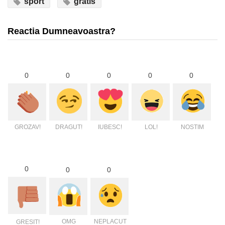
sport
gratis
Reactia Dumneavoastra?
0
0
0
0
0
GROZAV!
DRAGUT!
IUBESC!
LOL!
NOSTIM
0
0
0
OMG
NEPLACUT
GRESIT!