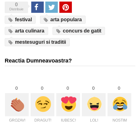
0
Share
Tweet
Pinterest
Distribuie
festival
arta populara
arta culinara
concurs de gatit
mestesuguri si traditii
Reactia Dumneavoastra?
0
0
0
0
0
GROZAV!
DRAGUT!
IUBESC!
LOL!
NOSTIM