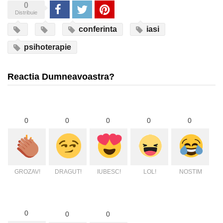
0
Share
Tweet
Pinterest
Distribuie
conferinta
iasi
psihoterapie
Reactia Dumneavoastra?
0
0
0
0
0
GROZAV!
DRAGUT!
IUBESC!
LOL!
NOSTIM
0
0
0