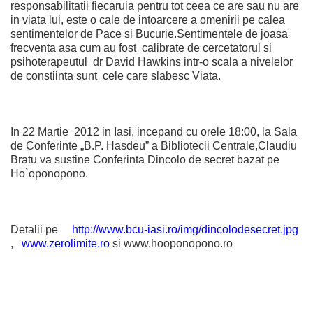
responsabilitatii fiecaruia pentru tot ceea ce are sau nu are
in viata lui, este o cale de intoarcere a omenirii pe calea
sentimentelor de Pace si Bucurie.Sentimentele de joasa
frecventa asa cum au fost calibrate de cercetatorul si
psihoterapeutul dr David Hawkins intr-o scala a nivelelor
de constiinta sunt cele care slabesc Viata.
In 22 Martie 2012 in Iasi, incepand cu orele 18:00, la Sala
de Conferinte „B.P. Hasdeu” a Bibliotecii Centrale,Claudiu
Bratu va sustine Conferinta Dincolo de secret bazat pe
Ho`oponopono.
Detalii pe
http://www.bcu-iasi.ro/img/dincolodesecret.jpg
,
www.zerolimite.ro
si www.hooponopono.ro