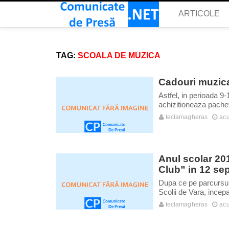
ARTICOLE
TAG:
SCOALA DE MUZICA
Cadouri muzica
Astfel, in perioada 9
achizitioneaza pachete
teclamagheras
acu
Anul scolar 20
Club” in 12 se
Dupa ce pe parcursul 
Scolii de Vara, incepa
teclamagheras
acu