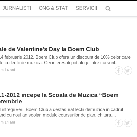
JURNALISTI
ONG & STAT
SERVICII
le de Valentine’s Day la Boem Club
-14 februarie 2012, Boem Club ofera un discount de 10% celor care
 cu lectii de muzica. Cei interesati pot alege intre cursuril...
m 14 ani
11-2012 incepe la Scoala de Muzica “Boem
ptembrie
intregii veri Boem Club a desfasurat lectii demuzica in cadrul
nd cu noul an scolar, modulelecursurilor de pian, chitara,...
m 14 ani