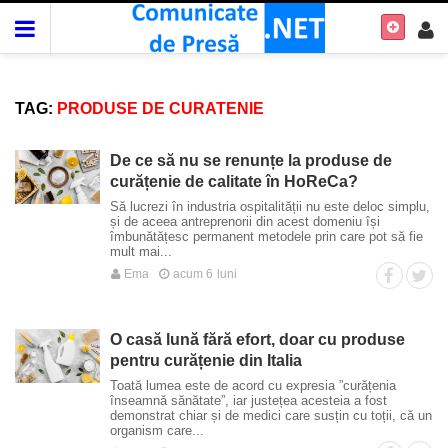
TAG:
PRODUSE DE CURATENIE
De ce să nu se renunțe la produse de
curățenie de calitate în HoReCa?
Să lucrezi în industria ospitalității nu este deloc simplu,
și de aceea antreprenorii din acest domeniu își
îmbunătățesc permanent metodele prin care pot să fie
mult mai...
Ema
acum 6 luni
O casă lună fără efort, doar cu produse
pentru curățenie din Italia
Toată lumea este de acord cu expresia ”curățenia
înseamnă sănătate”, iar justețea acesteia a fost
demonstrat chiar și de medici care susțin cu toții, că un
organism care...