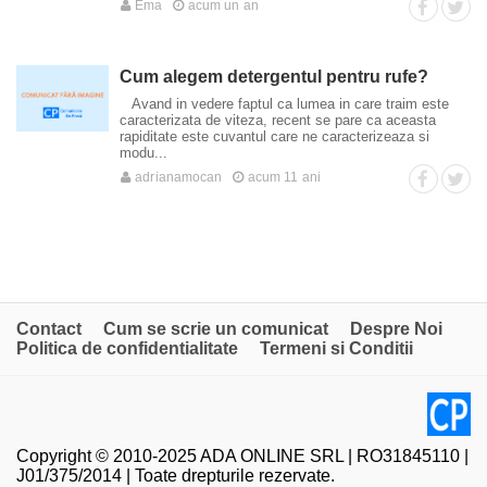
Ema
acum un an
Cum alegem detergentul pentru rufe?
Avand in vedere faptul ca lumea in care traim este
caracterizata de viteza, recent se pare ca aceasta
rapiditate este cuvantul care ne caracterizeaza si
modu...
adrianamocan
acum 11 ani
Contact
Cum se scrie un comunicat
Despre Noi
Politica de confidentialitate
Termeni si Conditii
Copyright © 2010-2025 ADA ONLINE SRL | RO31845110 |
J01/375/2014 | Toate drepturile rezervate.