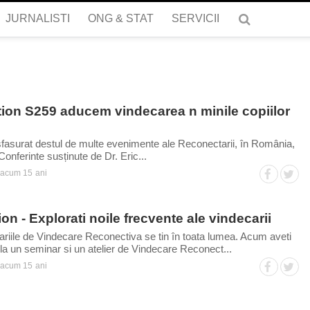
JURNALISTI
ONG & STAT
SERVICII
on S259 aducem vindecarea n minile copiilor
sfasurat destul de multe evenimente ale Reconectarii, în România,
onferinte susținute de Dr. Eric...
acum 15 ani
 - Explorati noile frecvente ale vindecarii
ariile de Vindecare Reconectiva se tin în toata lumea. Acum aveti
 la un seminar si un atelier de Vindecare Reconect...
acum 15 ani