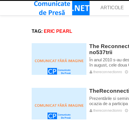
ARTICOLE
TAG:
ERIC PEARL
The Reconnecti
no537trii
În anul 2010 s-au de
în august, cele doua C
thereconnectionro
TheReconnection
Prezentările si semin
ocazia de a participa
thereconnectionro