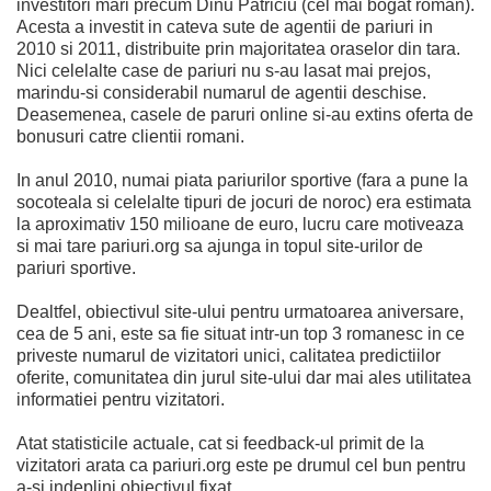
investitori mari precum Dinu Patriciu (cel mai bogat roman).
Acesta a investit in cateva sute de agentii de pariuri in
2010 si 2011, distribuite prin majoritatea oraselor din tara.
Nici celelalte case de pariuri nu s-au lasat mai prejos,
marindu-si considerabil numarul de agentii deschise.
Deasemenea, casele de paruri online si-au extins oferta de
bonusuri catre clientii romani.
In anul 2010, numai piata pariurilor sportive (fara a pune la
socoteala si celelalte tipuri de jocuri de noroc) era estimata
la aproximativ 150 milioane de euro, lucru care motiveaza
si mai tare pariuri.org sa ajunga in topul site-urilor de
pariuri sportive.
Dealtfel, obiectivul site-ului pentru urmatoarea aniversare,
cea de 5 ani, este sa fie situat intr-un top 3 romanesc in ce
priveste numarul de vizitatori unici, calitatea predictiilor
oferite, comunitatea din jurul site-ului dar mai ales utilitatea
informatiei pentru vizitatori.
Atat statisticile actuale, cat si feedback-ul primit de la
vizitatori arata ca pariuri.org este pe drumul cel bun pentru
a-si indeplini obiectivul fixat.