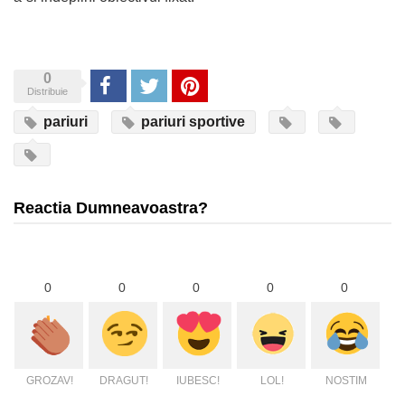
0
Share
Tweet
Pinterest
Distribuie
pariuri
pariuri sportive
Reactia Dumneavoastra?
0
0
0
0
0
GROZAV!
DRAGUT!
IUBESC!
LOL!
NOSTIM