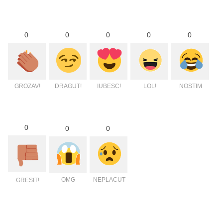
0
0
0
0
0
GROZAV!
DRAGUT!
IUBESC!
LOL!
NOSTIM
0
0
0
OMG
NEPLACUT
GRESIT!