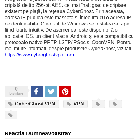
criptată de tip 256-bit AES, cel mai înalt grad de criptare
existent pe piață, la rețeaua CyberGhost. Prin aceasta,
adresa IP publică este mascată și înlocuită cu o adresă IP
neidentificabilă. Client-ul de Windows se instalează rapid
fiind foarte intuitiv. De asemenea, este disponibilă o
aplicație iOS, un client Mac și Android și este compatibil cu
protocoale native PPTP, L2TP/IPSec și OpenVPN. Pentru
mai multe informații despre produsele CyberGhost, vizitați
https://www.cyberghostvpn.com
0
Share
Tweet
Pinterest
Distribuie
CyberGhost VPN
VPN
Reactia Dumneavoastra?