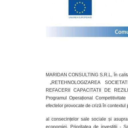
MARIDAN CONSULTING S.R.L,
în
cali
„RETEHNOLOGIZAREA SOCIETA
REFACERII CAPACITATII DE REZILI
Programul Operațional Competitivitate 
efectelor provocate de criză în contextu
al consecințelor sale sociale și asupra p
economiei. Prioritatea de investiții - S