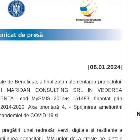
[08.01.2024]
tate
de
Beneficiar,
a finalizat implementarea
proiectului
TII MARIDAN CONSULTING SRL IN VEDEREA
ENTA”,
cod MySMIS 2014+: 161483, finanțat prin
2014-2020, Axa prioritară 4.
- Sprijinirea ameliorării
N
l pandemiei de COVID-19 și
regătirii unei redresări verzi, digitale și reziliente a
prijinirea capacității IMM-urilor de a crește pe piețele