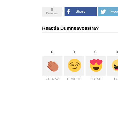
0
Share
Twee
Distribuie
Reactia Dumneavoastra?
0
0
0
0
GROZAV!
DRAGUT!
IUBESC!
LO