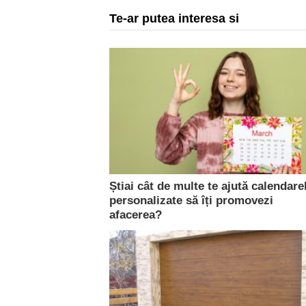
Te-ar putea interesa si
Știai cât de multe te ajută calendare
personalizate să îți promovezi
afacerea?