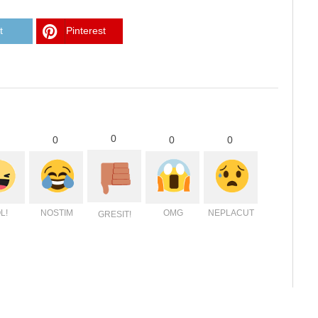
t
Pinterest
0
0
0
0
L!
NOSTIM
OMG
NEPLACUT
GRESIT!