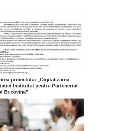
rea proiectului „Digitalizarea
ației Institutul pentru Parteneriat
al Bucovina”