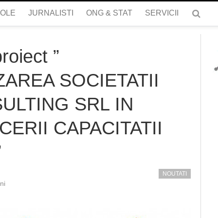
COLE
JURNALISTI
ONG & STAT
SERVICII
roiect ”
AREA SOCIETATII
ULTING SRL IN
ERII CAPACITATII
”
NOUTATI
ni