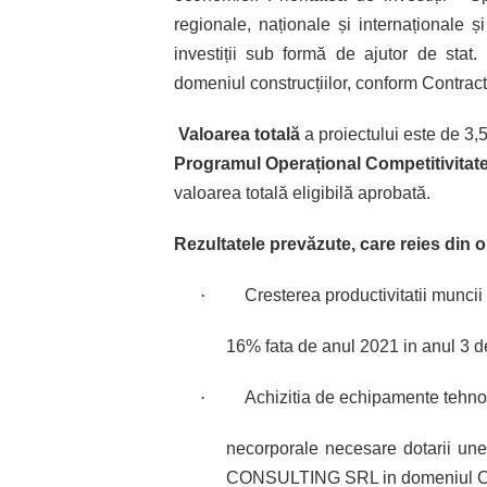
regionale, naționale și internaționale 
investiții sub formă de ajutor de stat.
domeniul construcțiilor, conform Contract
Valoarea totală
a proiectului este de 3,
Programul Operațional Competitivitat
valoarea totală eligibilă aprobată.
Rezultatele prevăzute, care reies din o
·
Cresterea productivitatii mu
16% fata de anul 2021 in anul 3 de
·
Achizitia de echipamente tehnol
necorporale necesare dotarii unei
CONSULTING SRL in domeniul CAEN