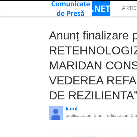
ARTI
Anunț finalizare p
RETEHNOLOGIZ
MARIDAN CONS
VEDEREA REFAC
DE REZILIENTA
karol
publicat
acum 2 ani
, editat
acum 2 a