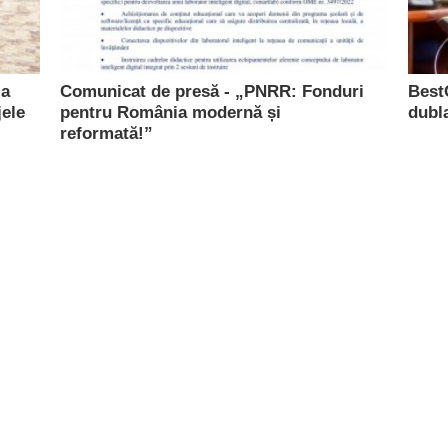
la
Comunicat de presă - „PNRR: Fonduri
Best
jele
pentru România modernă și
dubla
reformată!”